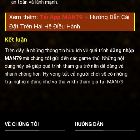
an toàn và lành mạnh.
Xem thêm:
Tải App MAN79
– Hướng Dẫn Cài
Đặt Trên Hai Hệ Điều Hành
Kết luận
Trên đây là những thông tin hữu ích về quá trình
đăng nhập
MAN79
mà chúng tôi gửi đến các game thủ. Những nội
dung này sẽ giúp quá trình tham gia trở nên dễ dàng và
nhanh chóng hơn. Hy vọng tất cả người chơi sẽ có những
trải nghiệm đáng nhớ và thú vị khi tham gia tại MAN79.
VỀ CHÚNG TÔI
HƯỚNG DẪN