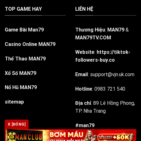
TOP GAME HAY
LIÊN HỆ
Game Bài Man79
Thương Hiệu
:
MAN79
&
MAN79TV.COM
Casino Online MAN79
Website
:
https://tiktok-
Thể Thao MAN79
followers-buy.co
Xổ Số MAN79
Email
:
support@vjn.uk.com
Nổ Hũ MAN79
Hotline
: 0983 721 540
sitemap
Địa chỉ
: 89 Lê Hồng Phong,
TP. Nha Trang
X [ĐÓNG]
#man79
#GameDocQuyen