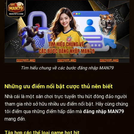
Tìm hiểu chung về các bước đăng nhập MAN79
Những ưu điểm nổi bật cược thủ nên biết
Nhà cái là một sân chơi trực tuyến thu hút đông đảo người
tham gia nhờ sở hữu nhiều ưu điểm nổi bật. Hãy cùng chúng
tôi điểm qua những điểm hấp dẫn mà
đăng nhập MAN79
mang đến.
Tập hợp các thể loại game hot hit