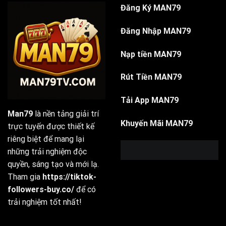
Đăng Ký MAN79
Đăng Nhập MAN79
Nạp tiền MAN79
Rút Tiền MAN79
Tải App MAN79
Man79
là nền tảng giải trí
Khuyến Mãi MAN79
trực tuyến được thiết kế
riêng biệt để mang lại
những trải nghiệm độc
quyền, sáng tạo và mới lạ.
Tham gia
https://tiktok-
followers-buy.co/
để có
trải nghiệm tốt nhất!