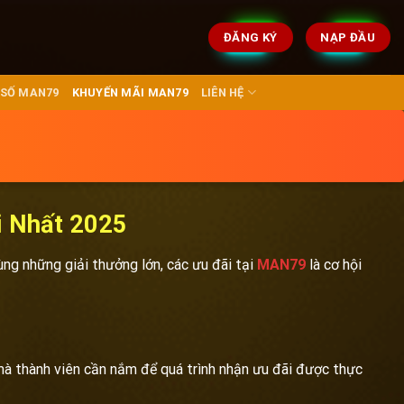
ĐĂNG KÝ
NẠP ĐẦU
 SỐ MAN79
KHUYẾN MÃI MAN79
LIÊN HỆ
i Nhất 2025
ùng những giải thưởng lớn, các ưu đãi tại
MAN79
là cơ hội
 mà thành viên cần nắm để quá trình nhận ưu đãi được thực