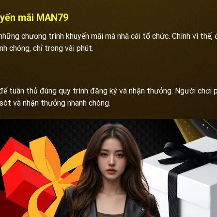
huyến mãi MAN79
hững chương trình khuyến mãi mà nhà cái tổ chức. Chính vì thế, 
nh chóng, chỉ trong vài phút.
để tuân thủ đúng quy trình đăng ký và nhận thưởng. Người chơi 
sót và nhận thưởng nhanh chóng.