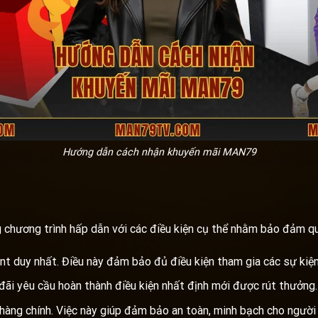
Hướng dẫn cách nhận khuyến mãi MAN79
hương trình hấp dẫn với các điều kiện cụ thể nhằm bảo đảm quá
nt duy nhất. Điều này đảm bảo đủ điều kiện tham gia các sự kiệ
ãi yêu cầu hoàn thành điều kiện nhất định mới được rút thưởng.
hàng chính. Việc này giúp đảm bảo an toàn, minh bạch cho người 