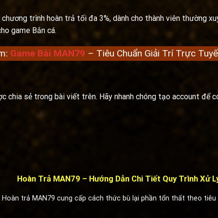
chương trình hoàn trả tối đa 3%, dành cho thành viên thường xuyê
cho game Bắn cá.
m:
Game Bài MAN79
– Tiêu Chuẩn Giải Trí Trực Tuy
 chia sẻ trong bài viết trên. Hãy nhanh chóng tạo account để có 
Hoàn Trả MAN79 – Hướng Dẫn Chi Tiết Quy Trình Xử L
Hoàn trả MAN79 cung cấp cách thức bù lại phần tổn thất theo tiêu ch