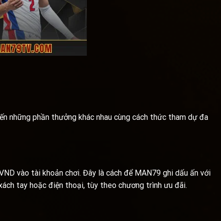
đến những phần thưởng khác nhau cùng cách thức tham dự đa
ND vào tài khoản chơi. Đây là cách để MAN79 ghi dấu ấn với
ách tay hoặc điện thoại, tùy theo chương trình ưu đãi.