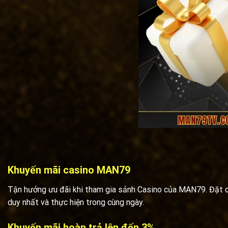
Khuyến mãi casino MAN79
Tận hưởng ưu đãi khi tham gia sảnh Casino của MAN79. Đặt cư
duy nhất và thực hiện trong cùng ngày.
Khuyến mãi hoàn trả lên đến 3%