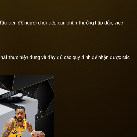
đầu tiên để người chơi tiếp cận phần thưởng hấp dẫn, việc
phải thực hiện đúng và đầy đủ các quy định để nhận được các