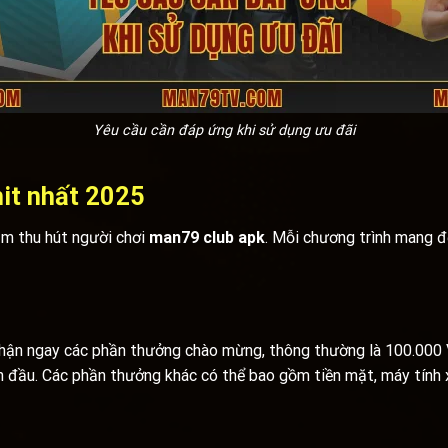
Yêu cầu cần đáp ứng khi sử dụng ưu đãi
it nhất 2025
ằm thu hút người chơi
man79 club apk
. Mỗi chương trình mang 
hận ngay các phần thưởng chào mừng, thông thường là 100.000 V
n đầu. Các phần thưởng khác có thể bao gồm tiền mặt, máy tính x