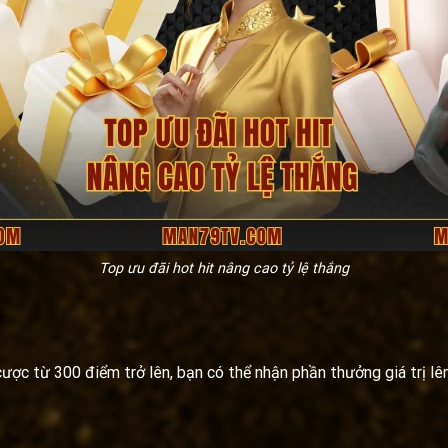
Top ưu đãi hot hit nâng cao tỷ lệ thắng
ợc từ 300 điểm trở lên, bạn có thể nhận phần thưởng giá trị l