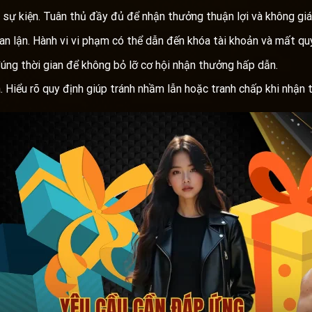
g sự kiện. Tuân thủ đầy đủ để nhận thưởng thuận lợi và không gi
n lận. Hành vi vi phạm có thể dẫn đến khóa tài khoản và mất qu
đúng thời gian để không bỏ lỡ cơ hội nhận thưởng hấp dẫn.
a. Hiểu rõ quy định giúp tránh nhầm lẫn hoặc tranh chấp khi nhận 