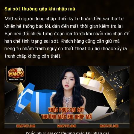
Sai sót thường gặp khi nhập mã
Một số người dùng nhập thiếu ký tự hoặc điền sai thứ tự
khiến hệ thống báo lỗi, dẫn đến mất thời gian kiểm tra lại.
Bạn nên đối chiếu từng đoạn mã trước khi nhấn xác nhận để
hạn chế tình trạng sai sót. Khách hàng cũng cần giữ mã
riêng tư nhằm tránh nguy cơ thất thoát dữ liệu hoặc xảy ra
tranh chấp không cần thiết.
Khắc phục sai sót thường mắc khi nhập mã