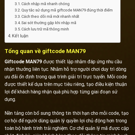
Cách nhập mã nhanh chóng
Quy tắc sử dụng mã giftcode MAN79 đúng thời điểm
Cách theo dõi mã mới nhanh nhất
Sai sót thường gặp khi nhập mã
Cách lưu trữ mã thông minh
Kết luận
Tổng quan về giftcode MAN79
Giftcode MAN79
được thiết lập nhằm đáp ứng nhu cầu
nhận thưởng liên tục. Nhằm hỗ trợ người chơi duy trì dòng
ưu đãi ổn định trong quá trình giải trí trực tuyến. Mỗi code
được thiết kế dựa trên mục tiêu riêng, tạo điều kiện thuận
lợi để khách hàng nhận quà phù hợp từng giai đoạn sử
dụng.
Nền tảng còn bổ sung thông tin thời hạn cho mỗi code, tạo
cơ hội để người dùng quản lý quyền lợi chủ động hơn trong
toàn bộ hành trình trải nghiệm. Cơ chế quản lý mã được cập