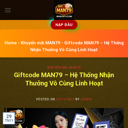
Skip
to
content
NẠP ĐẦU
Home
-
Khuyến mãi MAN79
-
Giftcode MAN79 – Hệ Thống
Nhận Thưởng Vô Cùng Linh Hoạt
KHUYẾN MÃI MAN79
Giftcode MAN79 – Hệ Thống Nhận
Thưởng Vô Cùng Linh Hoạt
POSTED ON
29/11/2025
BY
ADMIN
29
Th11