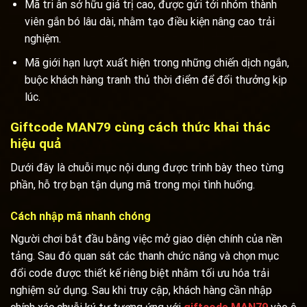
Mã tri ân sở hữu giá trị cao, được gửi tới nhóm thành
viên gắn bó lâu dài, nhằm tạo điều kiện nâng cao trải
nghiệm.
Mã giới hạn lượt xuất hiện trong những chiến dịch ngắn,
buộc khách hàng tranh thủ thời điểm để đổi thưởng kịp
lúc.
Giftcode MAN79 cùng cách thức khai thác
hiệu quả
Dưới đây là chuỗi mục nội dung được trình bày theo từng
phần, hỗ trợ bạn tận dụng mã trong mọi tình huống.
Cách nhập mã nhanh chóng
Người chơi bắt đầu bằng việc mở giao diện chính của nền
tảng. Sau đó quan sát các thanh chức năng và chọn mục
đổi code được thiết kế riêng biệt nhằm tối ưu hóa trải
nghiệm sử dụng. Sau khi truy cập, khách hàng cần nhập