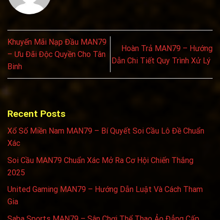
Khuyến Mãi Nạp Đầu MAN79
Hoàn Trả MAN79 – Hướng
– Ưu Đãi Độc Quyền Cho Tân
Dẫn Chi Tiết Quy Trình Xử Lý
Binh
Recent Posts
Xổ Số Miền Nam MAN79 – Bí Quyết Soi Cầu Lô Đề Chuẩn
Xác
Soi Cầu MAN79 Chuẩn Xác Mở Ra Cơ Hội Chiến Thắng
2025
United Gaming MAN79 – Hướng Dẫn Luật Và Cách Tham
Gia
Saba Sports MAN79 – Sân Chơi Thể Thao Ảo Đẳng Cấp