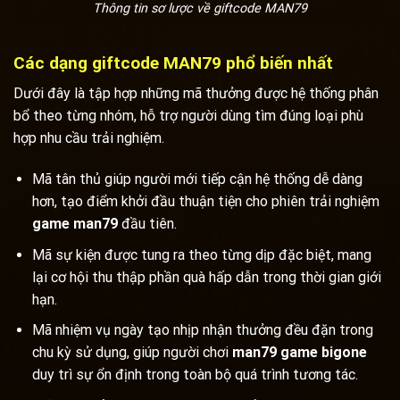
Thông tin sơ lược về giftcode MAN79
Các dạng giftcode MAN79 phổ biến nhất
Dưới đây là tập hợp những mã thưởng được hệ thống phân
bổ theo từng nhóm, hỗ trợ người dùng tìm đúng loại phù
hợp nhu cầu trải nghiệm.
Mã tân thủ giúp người mới tiếp cận hệ thống dễ dàng
hơn, tạo điểm khởi đầu thuận tiện cho phiên trải nghiệm
game man79
đầu tiên.
Mã sự kiện được tung ra theo từng dịp đặc biệt, mang
lại cơ hội thu thập phần quà hấp dẫn trong thời gian giới
hạn.
Mã nhiệm vụ ngày tạo nhịp nhận thưởng đều đặn trong
chu kỳ sử dụng, giúp người chơi
man79 game bigone
duy trì sự ổn định trong toàn bộ quá trình tương tác.