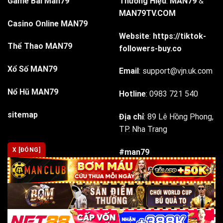
Game Bài Man79
Thương Hiệu
:
MAN79
&
MAN79TV.COM
Casino Online MAN79
Website
:
https://tiktok-
Thể Thao MAN79
followers-buy.co
Xổ Số MAN79
Email
:
support@vjn.uk.com
Nổ Hũ MAN79
Hotline
: 0983 721 540
sitemap
Địa chỉ
: 89 Lê Hồng Phong,
TP. Nha Trang
X [ĐÓNG]
#man79
#GameDocQuyen
#MiniGame
#CongDongGameThu
#CodeFree