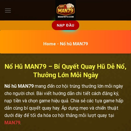
Skip
to
content
NẠP ĐẦU
Home
-
Nổ hũ MAN79
Nổ Hũ MAN79 – Bí Quyết Quay Hũ Dễ Nổ,
Thưởng Lớn Mỗi Ngày
Nổ hũ MAN79
mang đến cơ hội trúng thưởng lớn mỗi ngày
cho người chơi. Bài viết hướng dẫn chi tiết cách đăng ký,
nạp tiền và chọn game hiệu quả. Chia sẻ các tựa game hấp
dẫn cùng bí quyết quay hay. Áp dụng mẹo và chiến thuật
dưới đây để tối đa hóa cơ hội thắng mỗi lượt quay tại
MAN79
.