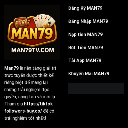
Đăng Ký MAN79
Đăng Nhập MAN79
Nạp tiền MAN79
Rút Tiền MAN79
Tải App MAN79
Man79
là nền tảng giải trí
Khuyến Mãi MAN79
trực tuyến được thiết kế
riêng biệt để mang lại
những trải nghiệm độc
quyền, sáng tạo và mới lạ.
Tham gia
https://tiktok-
followers-buy.co/
để có
trải nghiệm tốt nhất!