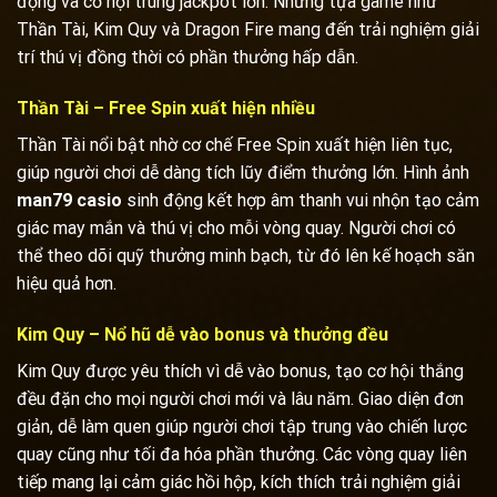
động và cơ hội trúng jackpot lớn. Những tựa game như
Thần Tài, Kim Quy và Dragon Fire mang đến trải nghiệm giải
trí thú vị đồng thời có phần thưởng hấp dẫn.
Thần Tài – Free Spin xuất hiện nhiều
Thần Tài nổi bật nhờ cơ chế Free Spin xuất hiện liên tục,
giúp người chơi dễ dàng tích lũy điểm thưởng lớn. Hình ảnh
man79 casio
sinh động kết hợp âm thanh vui nhộn tạo cảm
giác may mắn và thú vị cho mỗi vòng quay. Người chơi có
thể theo dõi quỹ thưởng minh bạch, từ đó lên kế hoạch săn
hiệu quả hơn.
Kim Quy – Nổ hũ dễ vào bonus và thưởng đều
Kim Quy được yêu thích vì dễ vào bonus, tạo cơ hội thắng
đều đặn cho mọi người chơi mới và lâu năm. Giao diện đơn
giản, dễ làm quen giúp người chơi tập trung vào chiến lược
quay cũng như tối đa hóa phần thưởng. Các vòng quay liên
tiếp mang lại cảm giác hồi hộp, kích thích trải nghiệm giải