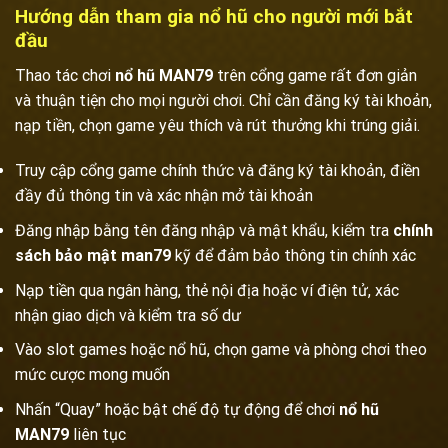
Hướng dẫn tham gia nổ hũ cho người mới bắt
đầu
Thao tác chơi
nổ hũ MAN79
trên cổng game rất đơn giản
và thuận tiện cho mọi người chơi. Chỉ cần đăng ký tài khoản,
nạp tiền, chọn game yêu thích và rút thưởng khi trúng giải.
Truy cập cổng game chính thức và đăng ký tài khoản, điền
đầy đủ thông tin và xác nhận mở tài khoản
Đăng nhập bằng tên đăng nhập và mật khẩu, kiểm tra
chính
sách bảo mật man79
kỹ để đảm bảo thông tin chính xác
Nạp tiền qua ngân hàng, thẻ nội địa hoặc ví điện tử, xác
nhận giao dịch và kiểm tra số dư
Vào slot games hoặc nổ hũ, chọn game và phòng chơi theo
mức cược mong muốn
Nhấn “Quay” hoặc bật chế độ tự động để chơi
nổ hũ
MAN79
liên tục