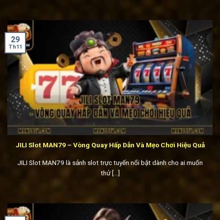
29
Th11
JILI Slot MAN79 – Vòng Quay Hấp Dẫn Và Mẹo Chơi Hiệu Quả
JILI Slot MAN79 là sảnh slot trực tuyến nổi bật dành cho ai muốn
thử [...]