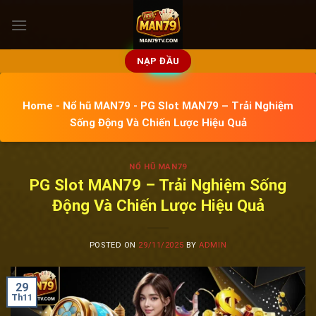
Skip
to
content
NẠP ĐẦU
Home
-
Nổ hũ MAN79
-
PG Slot MAN79 – Trải Nghiệm
Sống Động Và Chiến Lược Hiệu Quả
NỔ HŨ MAN79
PG Slot MAN79 – Trải Nghiệm Sống
Động Và Chiến Lược Hiệu Quả
POSTED ON
29/11/2025
BY
ADMIN
29
Th11