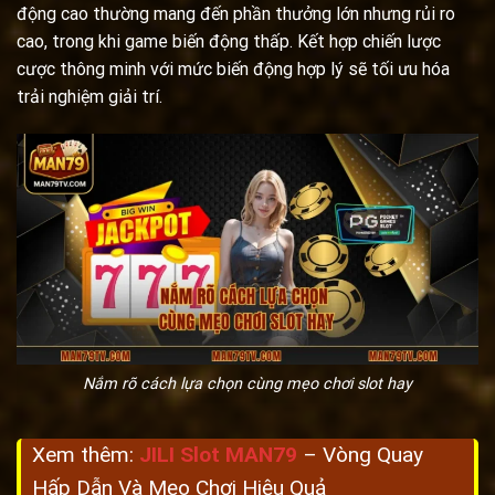
động cao thường mang đến phần thưởng lớn nhưng rủi ro
cao, trong khi game biến động thấp. Kết hợp chiến lược
cược thông minh với mức biến động hợp lý sẽ tối ưu hóa
trải nghiệm giải trí.
Nắm rõ cách lựa chọn cùng mẹo chơi slot hay
Xem thêm:
JILI Slot MAN79
– Vòng Quay
Hấp Dẫn Và Mẹo Chơi Hiệu Quả