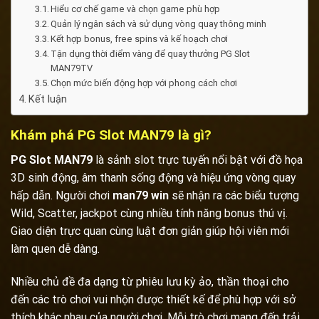
Hiểu cơ chế game và chọn game phù hợp
Quản lý ngân sách và sử dụng vòng quay thông minh
Kết hợp bonus, free spins và kế hoạch chơi
Tận dụng thời điểm vàng để quay thưởng PG Slot
MAN79TV
Chọn mức biến động hợp với phong cách chơi
Kết luận
Khám phá PG Slot MAN79 là gì?
PG Slot MAN79
là sảnh slot trực tuyến nổi bật với đồ họa
3D sinh động, âm thanh sống động và hiệu ứng vòng quay
hấp dẫn. Người chơi
man79 win
sẽ nhận ra các biểu tượng
Wild, Scatter, jackpot cùng nhiều tính năng bonus thú vị.
Giao diện trực quan cùng luật đơn giản giúp hội viên mới
làm quen dễ dàng.
Nhiều chủ đề đa dạng từ phiêu lưu kỳ ảo, thần thoại cho
đến các trò chơi vui nhộn được thiết kế để phù hợp với sở
thích khác nhau của người chơi. Mỗi trò chơi mang đến trải