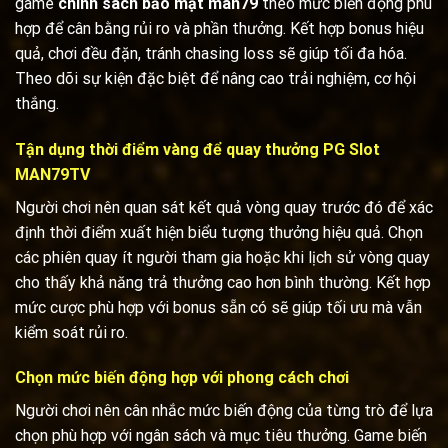
game
chính sách bảo mật man79
theo mức biến động phù
hợp để cân bằng rủi ro và phần thưởng. Kết hợp bonus hiệu
quả, chơi đều đặn, tránh chasing loss sẽ giúp tối đa hóa.
Theo dõi sự kiện đặc biệt để nâng cao trải nghiệm, cơ hội
thắng.
Tận dụng thời điểm vàng để quay thưởng PG Slot
MAN79TV
Người chơi nên quan sát kết quả vòng quay trước đó để xác
định thời điểm xuất hiện biểu tượng thưởng hiệu quả. Chọn
các phiên quay ít người tham gia hoặc khi lịch sử vòng quay
cho thấy khả năng trả thưởng cao hơn bình thường. Kết hợp
mức cược phù hợp với bonus sẵn có sẽ giúp tối ưu mà vẫn
kiểm soát rủi ro.
Chọn mức biến động hợp với phong cách chơi
Người chơi nên cân nhắc mức biến động của từng trò để lựa
chọn phù hợp với ngân sách và mục tiêu thưởng. Game biến