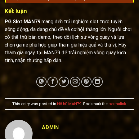
Kết luận
PG Slot MAN79
mang đến trải nghiệm slot trực tuyến
sống động, đa dạng chủ đề và cơ hội thắng lớn. Người chơi
có thể thử bản demo, theo dõi lịch sử vòng quay và lựa
chọn game phù hợp giúp tham gia hiệu quả và thú vị. Hãy
tham gia ngay tại MAN79 để trải nghiệm vòng quay kịch
tính, nhận thưởng hấp dẫn.
This entry was posted in
Nổ hũ MAN79
. Bookmark the
permalink
.
ADMIN