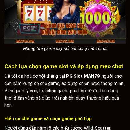
Những tựa game hay nổi bật cùng mức cược
Cách lựa chọn game slot và áp dụng mẹo chơi
Để tối đa hóa cơ hội thắng tại
PG Slot MAN79
, người chơi
cần nắm vững cơ chế game, áp dụng chiến lược thông minh.
Việc quản lý vốn, lựa chọn game phù hợp từ đó tận dụng
thời điểm vàng sẽ giúp trải nghiệm quay thưởng hiệu quả
hơn.
Hiểu cơ chế game và chọn game phù hợp
Người dùng cần nắm rõ các biểu tượng Wild, Scatter,