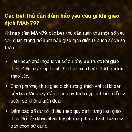
Các bet thủ cần đảm bảo yêu cầu gì khi giao
dịch MAN79?
Khi
nạp tiền MAN79
, các bet thủ cần tuân thủ một số yêu
cầu quan trọng để đảm bảo giao dịch diễn ra suôn sẻ và an
toàn:
Tài khoản phải hợp lệ và số dư đầy đủ trước khi giao
dịch. Điều này giúp tránh lỗi phát sinh hoặc thất bại khi
thao tác.
Chọn phương thức giao dịch tương thích với tài khoản
của bạn. Việc này đảm bảo quá trình nạp, rút tiền diễn ra
suôn sẻ, không gián đoạn.
Đảm bảo số dư tối thiểu theo quy định từng loại giao
dịch. Số tiền khác nhau tùy phương thức thanh toán mà
bạn chọn sử dụng.