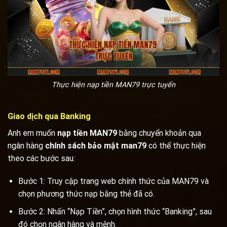
Thực hiện nạp tiền MAN79 trực tuyến
Giao dịch qua Banking
Anh em muốn
nạp tiền MAN79
bằng chuyển khoản qua
ngân hàng
chính sách bảo mật man79
có thể thực hiện
theo các bước sau:
Bước 1: Truy cập trang web chính thức của MAN79 và
chọn phương thức nạp bằng thẻ đã có.
Bước 2: Nhấn “Nạp Tiền”, chọn hình thức “Banking”, sau
đó chọn ngân hàng và mệnh.