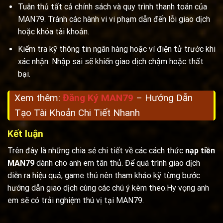
Tuân thủ tất cả chính sách và quy trình thanh toán của
MAN79. Tránh các hành vi vi phạm dẫn đến lỗi giao dịch
hoặc khóa tài khoản.
Kiểm tra kỹ thông tin ngân hàng hoặc ví điện tử trước khi
xác nhận. Nhập sai sẽ khiến giao dịch chậm hoặc thất
bại.
Xem thêm:
Đăng Ký MAN79
– Hướng Dẫn
Tạo Tài Khoản Chi Tiết Nhanh
Kết luận
Trên đây là những chia sẻ chi tiết về các cách thức
nạp tiền
MAN79
dành cho anh em tân thủ. Để quá trình giao dịch
diễn ra hiệu quả, game thủ nên tham khảo kỹ từng bước
hướng dẫn giao dịch cùng các chú ý kèm theo.Hy vọng anh
em sẽ có trải nghiệm thú vị tại MAN79.