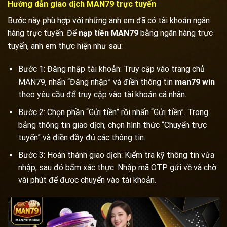
Hướng dẫn giao dịch MAN79 trực tuyến
Bước này phù hợp với những anh em đã có tài khoản ngân
hàng trực tuyến. Để
nạp tiền MAN79
bằng ngân hàng trực
tuyến, anh em thực hiện như sau:
Bước 1: Đăng nhập tài khoản: Truy cập vào trang chủ
MAN79, nhấn “Đăng nhập” và điền thông tin
man79 win
theo yêu cầu để truy cập vào tài khoản cá nhân.
Bước 2: Chọn phần “Gửi tiền” rồi nhấn “Gửi tiền”. Trong
bảng thông tin giao dịch, chọn hình thức “Chuyển trực
tuyến” và điền đầy đủ các thông tin.
Bước 3: Hoàn thành giao dịch: Kiểm tra kỹ thông tin vừa
nhập, sau đó bấm xác thực. Nhập mã OTP gửi về và chờ
vài phút để được chuyển vào tài khoản.