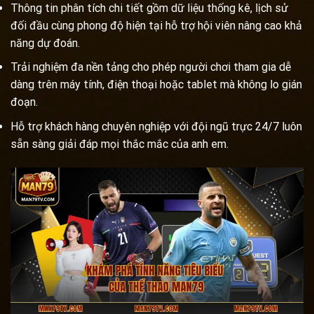
Thông tin phân tích chi tiết gồm dữ liệu thống kê, lịch sử
đối đầu cùng phong độ hiện tại hỗ trợ hội viên nâng cao khả
năng dự đoán.
Trải nghiệm đa nền tảng cho phép người chơi tham gia dễ
dàng trên máy tính, điện thoại hoặc tablet mà không lo gián
đoạn.
Hỗ trợ khách hàng chuyên nghiệp với đội ngũ trực 24/7 luôn
sẵn sàng giải đáp mọi thắc mắc của anh em.