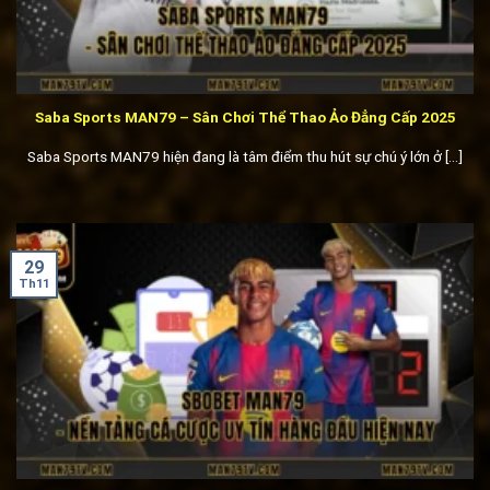
Saba Sports MAN79 – Sân Chơi Thể Thao Ảo Đẳng Cấp 2025
Saba Sports MAN79 hiện đang là tâm điểm thu hút sự chú ý lớn ở [...]
29
Th11