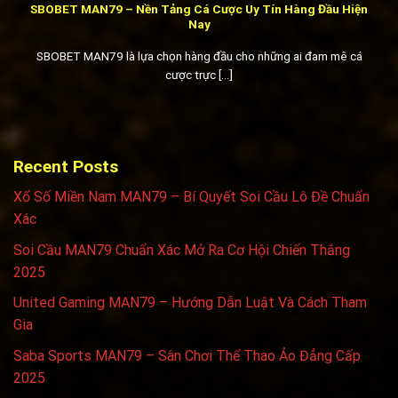
SBOBET MAN79 – Nền Tảng Cá Cược Uy Tín Hàng Đầu Hiện
Nay
SBOBET MAN79 là lựa chọn hàng đầu cho những ai đam mê cá
cược trực [...]
Recent Posts
Xổ Số Miền Nam MAN79 – Bí Quyết Soi Cầu Lô Đề Chuẩn
Xác
Soi Cầu MAN79 Chuẩn Xác Mở Ra Cơ Hội Chiến Thắng
2025
United Gaming MAN79 – Hướng Dẫn Luật Và Cách Tham
Gia
Saba Sports MAN79 – Sân Chơi Thể Thao Ảo Đẳng Cấp
2025