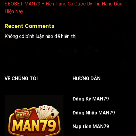
SBOBET MAN79 – Nền Tảng Cá Cược Uy Tín Hàng Đầu
Hiện Nay
Recent Comments
Không có bình luận nào để hiển thị.
VỀ CHÚNG TÔI
HƯỚNG DẪN
Đăng Ký MAN79
Đăng Nhập MAN79
Nạp tiền MAN79