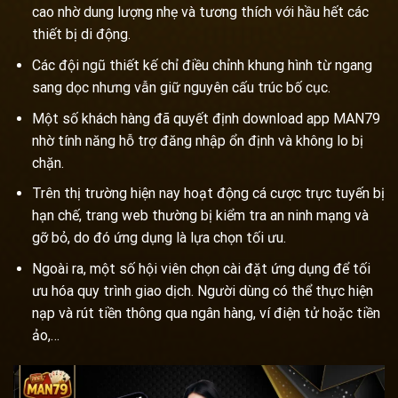
cao nhờ dung lượng nhẹ và tương thích với hầu hết các
thiết bị di động.
Các đội ngũ thiết kế chỉ điều chỉnh khung hình từ ngang
sang dọc nhưng vẫn giữ nguyên cấu trúc bố cục.
Một số khách hàng đã quyết định download app MAN79
nhờ tính năng hỗ trợ đăng nhập ổn định và không lo bị
chặn.
Trên thị trường hiện nay hoạt động cá cược trực tuyến bị
hạn chế, trang web thường bị kiểm tra an ninh mạng và
gỡ bỏ, do đó ứng dụng là lựa chọn tối ưu.
Ngoài ra, một số hội viên chọn cài đặt ứng dụng để tối
ưu hóa quy trình giao dịch. Người dùng có thể thực hiện
nạp và rút tiền thông qua ngân hàng, ví điện tử hoặc tiền
ảo,…