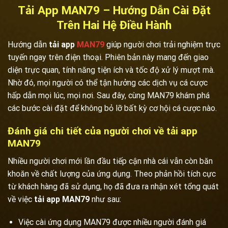
Tải App MAN79 – Hướng Dẫn Cài Đặt
Trên Hai Hệ Điều Hành
Hướng dẫn
tải app
MAN79
giúp người chơi trải nghiệm trực
tuyến ngay trên điện thoại. Phiên bản này mang đến giao
diện trực quan, tính năng tiện ích và tốc độ xử lý mượt mà.
Nhờ đó, mọi người có thể tận hưởng các dịch vụ cá cược
hấp dẫn mọi lúc, mọi nơi. Sau đây, cùng MAN79 khám phá
các bước cài đặt để không bỏ lỡ bất kỳ cơ hội cá cược nào.
Đánh giá chi tiết của người chơi về tải app
MAN79
Nhiều người chơi mới lần đầu tiếp cận nhà cái vẫn còn băn
khoăn về chất lượng của ứng dụng. Theo phản hồi tích cực
từ khách hàng đã sử dụng, họ đã đưa ra nhận xét tổng quát
về việc
tải app MAN79
như sau:
Việc cài ứng dụng MAN79 được nhiều người đánh giá