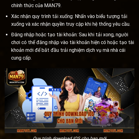
chính thức của MAN79.
Xác nhận quy trình tải xuống: Nhấn vào biểu tượng tải
xuống và xác nhận quyền truy cập khi hệ thống yêu cầu.
Đăng nhập hoặc tạo tài khoản: Sau khi tải xong, người
chơi có thể đăng nhập vào tài khoản hiện có hoặc tạo tài
khoản mới để bắt đầu trải nghiệm dịch vụ mà nhà cái
cung cấp.
Quy trình download IOS cho bạn mới