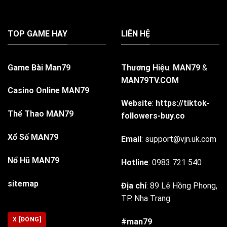
TOP GAME HAY
LIÊN HỆ
Game Bài Man79
Thương Hiệu
:
MAN79
&
MAN79TV.COM
Casino Online MAN79
Website
:
https://tiktok-
Thể Thao MAN79
followers-buy.co
Xổ Số MAN79
Email
:
support@vjn.uk.com
Nổ Hũ MAN79
Hotline
: 0983 721 540
sitemap
Địa chỉ
: 89 Lê Hồng Phong,
TP. Nha Trang
X [ĐÓNG]
#man79