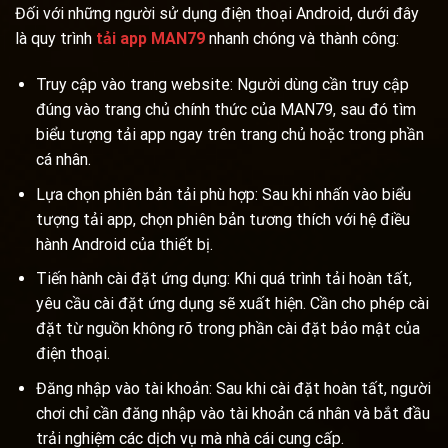
Đối với những người sử dụng điện thoại Android, dưới đây
là quy trình
tải app MAN79
nhanh chóng và thành công:
Truy cập vào trang website: Người dùng cần truy cập
đúng vào trang chủ chính thức của MAN79, sau đó tìm
biểu tượng tải app ngay trên trang chủ hoặc trong phần
cá nhân.
Lựa chọn phiên bản tải phù hợp: Sau khi nhấn vào biểu
tượng tải app, chọn phiên bản tương thích với hệ điều
hành Android của thiết bị.
Tiến hành cài đặt ứng dụng: Khi quá trình tải hoàn tất,
yêu cầu cài đặt ứng dụng sẽ xuất hiện. Cần cho phép cài
đặt từ nguồn không rõ trong phần cài đặt bảo mật của
điện thoại.
Đăng nhập vào tài khoản: Sau khi cài đặt hoàn tất, người
chơi chỉ cần đăng nhập vào tài khoản cá nhân và bắt đầu
trải nghiệm các dịch vụ mà nhà cái cung cấp.