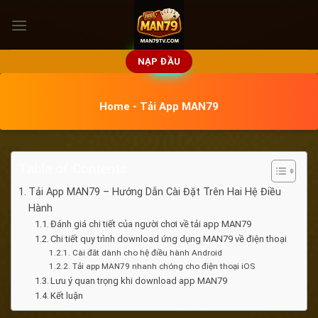
Skip
to
content
NẠP ĐẦU
Home
-
Tải App MAN79
Table of Contents
Tải App MAN79 – Hướng Dẫn Cài Đặt Trên Hai Hệ Điều
Hành
Đánh giá chi tiết của người chơi về tải app MAN79
Chi tiết quy trình download ứng dụng MAN79 về điện thoại
Cài đăt dành cho hệ điều hành Android
Tải app MAN79 nhanh chóng cho điện thoại iOS
Lưu ý quan trọng khi download app MAN79
Kết luận