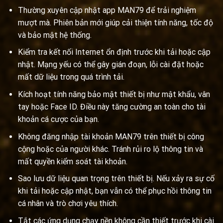
Thường xuyên cập nhật app MAN79 để trải nghiệm
mượt mà. Phiên bản mới giúp cải thiện tính năng, tốc độ
và bảo mật hệ thống.
Kiểm tra kết nối Internet ổn định trước khi tải hoặc cập
nhật. Mạng yếu có thể gây gián đoạn, lỗi cài đặt hoặc
mất dữ liệu trong quá trình tải.
Kích hoạt tính năng bảo mật thiết bị như mật khẩu, vân
tay hoặc Face ID. Điều này tăng cường an toàn cho tài
khoản cá cược của bạn.
Không đăng nhập tài khoản MAN79 trên thiết bị công
cộng hoặc của người khác. Tránh rủi ro lộ thông tin và
mất quyền kiểm soát tài khoản.
Sao lưu dữ liệu quan trọng trên thiết bị. Nếu xảy ra sự cố
khi tải hoặc cập nhật, bạn vẫn có thể phục hồi thông tin
cá nhân và trò chơi yêu thích.
Tắt các ứng dụng chạy nền không cần thiết trước khi cài