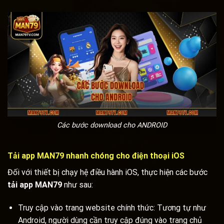
Các bước download cho ANDROID
Tải app MAN79 nhanh chóng cho điện thoại iOS
Đối với thiết bị chạy hệ điều hành iOS, thực hiện các bước
tải app MAN79
như sau:
Truy cập vào trang website chính thức: Tương tự như
Android, người dùng cần truy cập đúng vào trang chủ