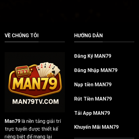
VỀ CHÚNG TÔI
HƯỚNG DẪN
Đăng Ký MAN79
Đăng Nhập MAN79
Nạp tiền MAN79
Rút Tiền MAN79
Tải App MAN79
Man79
là nền tảng giải trí
Khuyến Mãi MAN79
trực tuyến được thiết kế
riêng biệt để mang lại