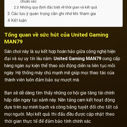
chuẩn xác
Những quy định đặc biệt về thời gian và kết quả
Các lưu ý quan trọng cần ghi nhớ khi tham gia
Kết luận
Tổng quan về sức hút của United Gaming
MAN79
Sân chơi này là sự kết hợp hoàn hảo giữa công nghệ hiện
đại và sự uy tín lâu năm.
United Gaming MAN79
cung cấp
hàng ngàn sự kiện thể thao sôi động diễn ra liên tục mỗi
ngày. Hệ thống máy chủ mạnh mẽ giúp mọi thao tác của
thành viên luôn đảm bảo sự mượt mà.
Bạn sẽ dễ dàng tìm thấy những cơ hội gia tăng tài chính
hấp dẫn ngay tại sảnh này. Nền tảng cam kết hoạt động
dựa trên sự minh bạch và công bằng tuyệt đối cho tất cả
mọi người. Mọi kết quả thi đấu đều được cập nhật theo
thời gian thực tế để đảm bảo tính chính xác.