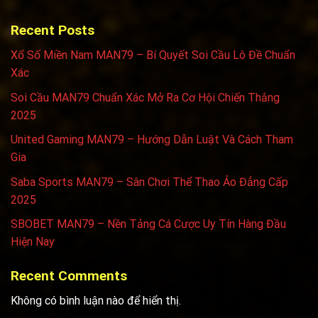
Recent Posts
Xổ Số Miền Nam MAN79 – Bí Quyết Soi Cầu Lô Đề Chuẩn
Xác
Soi Cầu MAN79 Chuẩn Xác Mở Ra Cơ Hội Chiến Thắng
2025
United Gaming MAN79 – Hướng Dẫn Luật Và Cách Tham
Gia
Saba Sports MAN79 – Sân Chơi Thể Thao Ảo Đẳng Cấp
2025
SBOBET MAN79 – Nền Tảng Cá Cược Uy Tín Hàng Đầu
Hiện Nay
Recent Comments
Không có bình luận nào để hiển thị.