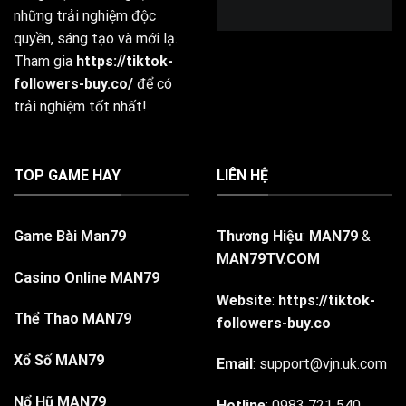
những trải nghiệm độc
quyền, sáng tạo và mới lạ.
Tham gia
https://tiktok-
followers-buy.co/
để có
trải nghiệm tốt nhất!
TOP GAME HAY
LIÊN HỆ
Game Bài Man79
Thương Hiệu
:
MAN79
&
MAN79TV.COM
Casino Online MAN79
Website
:
https://tiktok-
Thể Thao MAN79
followers-buy.co
Xổ Số MAN79
Email
:
support@vjn.uk.com
Nổ Hũ MAN79
Hotline
: 0983 721 540