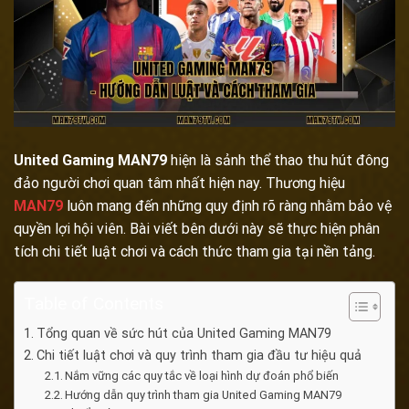
United Gaming MAN79
hiện là sảnh thể thao thu hút đông
đảo người chơi quan tâm nhất hiện nay. Thương hiệu
MAN79
luôn mang đến những quy định rõ ràng nhằm bảo vệ
quyền lợi hội viên. Bài viết bên dưới này sẽ thực hiện phân
tích chi tiết luật chơi và cách thức tham gia tại nền tảng.
Table of Contents
Tổng quan về sức hút của United Gaming MAN79
Chi tiết luật chơi và quy trình tham gia đầu tư hiệu quả
Nắm vững các quy tắc về loại hình dự đoán phổ biến
Hướng dẫn quy trình tham gia United Gaming MAN79