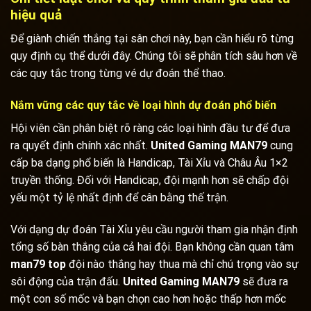
hiệu quả
Để giành chiến thắng tại sân chơi này, bạn cần hiểu rõ từng
quy định cụ thể dưới đây. Chúng tôi sẽ phân tích sâu hơn về
các quy tắc trong từng vé dự đoán thể thao.
Nắm vững các quy tắc về loại hình dự đoán phổ biến
Hội viên cần phân biệt rõ ràng các loại hình đầu tư để đưa
ra quyết định chính xác nhất.
United Gaming MAN79
cung
cấp ba dạng phổ biến là Handicap, Tài Xỉu và Châu Âu 1×2
truyền thống. Đối với Handicap, đội mạnh hơn sẽ chấp đội
yếu một tỷ lệ nhất định để cân bằng thế trận.
Với dạng dự đoán Tài Xỉu yêu cầu người tham gia nhận định
tổng số bàn thắng của cả hai đội. Bạn không cần quan tâm
man79 top
đội nào thắng hay thua mà chỉ chú trọng vào sự
sôi động của trận đấu.
United Gaming MAN79
sẽ đưa ra
một con số mốc và bạn chọn cao hơn hoặc thấp hơn mốc