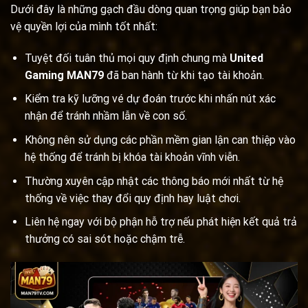
Dưới đây là những gạch đầu dòng quan trọng giúp bạn bảo
vệ quyền lợi của mình tốt nhất:
Tuyệt đối tuân thủ mọi quy định chung mà
United
Gaming MAN79
đã ban hành từ khi tạo tài khoản.
Kiểm tra kỹ lưỡng vé dự đoán trước khi nhấn nút xác
nhận để tránh nhầm lẫn về con số.
Không nên sử dụng các phần mềm gian lận can thiệp vào
hệ thống để tránh bị khóa tài khoản vĩnh viễn.
Thường xuyên cập nhật các thông báo mới nhất từ hệ
thống về việc thay đổi quy định hay luật chơi.
Liên hệ ngay với bộ phận hỗ trợ nếu phát hiện kết quả trả
thưởng có sai sót hoặc chậm trễ.