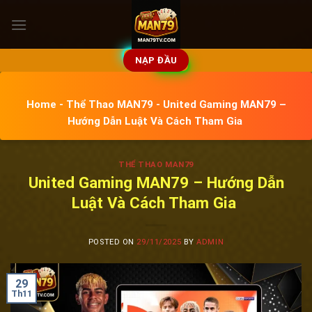
Skip
to
content
NẠP ĐẦU
Home
-
Thể Thao MAN79
-
United Gaming MAN79 –
Hướng Dẫn Luật Và Cách Tham Gia
THỂ THAO MAN79
United Gaming MAN79 – Hướng Dẫn
Luật Và Cách Tham Gia
POSTED ON
29/11/2025
BY
ADMIN
29
Th11