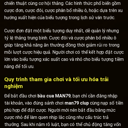
chiến thuật cùng cơ hội thắng. Các hình thức phổ biến gồm
cược đơn, cược đôi, cược phân bổ nhiều ô, hoặc dựa trên xu
hướng xuất hiện của biểu tượng trong lịch sử ván trước.
Cược đơn đặt một biểu tượng duy nhất, dễ quản lý nhưng
tỷ lệ thắng trung bình. Cược đôi và cược phân bổ nhiều ô
giúp tăng khả năng ăn thưởng đồng thời giảm rủi ro trong
mỗi lượt cược hiệu quả. Người chơi có thể kết hợp đặt cược
lớn vào biểu tượng xác suất cao và nhỏ cho biểu tượng tiềm
năng để tối ưu.
Quy trình tham gia chơi và tối ưu hóa trải
nghiệm
Để bắt đầu chơi
bầu cua MAN79
, bạn chỉ cần đăng nhập
tài khoản, vào đúng sảnh chơi
man79 clup
cùng nạp số tiền
phù hợp để đặt cược. Người mới nên bắt đầu bằng mức
cược nhỏ để làm quen nhịp lắc cũng như cấu trúc trả
thưởng. Sau khi nắm rõ luật, bạn có thể chủ động tăng vốn