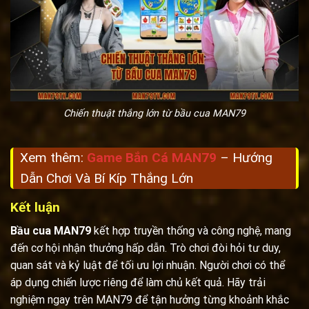
Chiến thuật thắng lớn từ bầu cua MAN79
Xem thêm:
Game Bắn Cá MAN79
– Hướng
Dẫn Chơi Và Bí Kíp Thắng Lớn
Kết luận
Bầu cua MAN79
kết hợp truyền thống và công nghệ, mang
đến cơ hội nhận thưởng hấp dẫn. Trò chơi đòi hỏi tư duy,
quan sát và kỷ luật để tối ưu lợi nhuận. Người chơi có thể
áp dụng chiến lược riêng để làm chủ kết quả. Hãy trải
nghiệm ngay trên MAN79 để tận hưởng từng khoảnh khắc