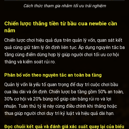
Cách thức tham gia nhằm tối ưu trải nghiệm
Chiến lược thắng tiền từ bầu cua newbie cần
nắm
Chiến lược chơi hiệu quả dựa trên quản lý vốn, quan sát kết
quả cùng giữ tâm lý ổn định liên tục. Áp dụng nguyên tắc ba
tầng cùng điểm dừng hợp lý giúp người chơi tối ưu cơ hội
thắng và kiểm soát rủi ro.
Phân bổ vốn theo nguyên tắc an toàn ba tầng
Quản lý vốn là yếu tố quan trọng để duy trì cuộc chơi bầu
cua lâu dài và ổn định. Chiến lược ba tầng gồm 50% an toàn,
30% cơ hội và 20% bùng nổ giúp cân bằng rủi ro và lợi
nhuận. Tuân thủ tỷ lệ này cùng điều chỉnh khi thắng hoặc
thua giúp người chơi duy trì kỷ luật và hiệu quả dài hạn.
Đọc chuỗi kết quả và đánh giá xác suất quay lại của biểu