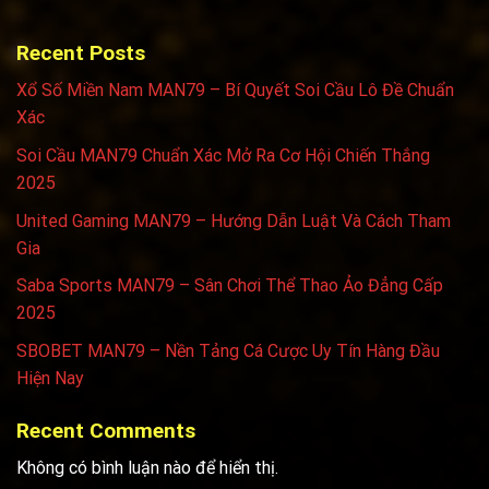
Recent Posts
Xổ Số Miền Nam MAN79 – Bí Quyết Soi Cầu Lô Đề Chuẩn
Xác
Soi Cầu MAN79 Chuẩn Xác Mở Ra Cơ Hội Chiến Thắng
2025
United Gaming MAN79 – Hướng Dẫn Luật Và Cách Tham
Gia
Saba Sports MAN79 – Sân Chơi Thể Thao Ảo Đẳng Cấp
2025
SBOBET MAN79 – Nền Tảng Cá Cược Uy Tín Hàng Đầu
Hiện Nay
Recent Comments
Không có bình luận nào để hiển thị.