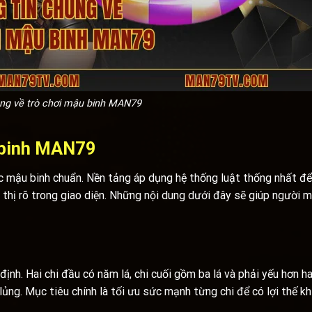
ung về trò chơi mậu binh MAN79
 binh MAN79
ắc mậu binh chuẩn. Nền tảng áp dụng hệ thống luật thống nhất để
 thị rõ trong giao diện. Những nội dung dưới đây sẽ giúp người m
ịnh. Hai chi đầu có năm lá, chi cuối gồm ba lá và phải yếu hơn hai
ng. Mục tiêu chính là tối ưu sức mạnh từng chi để có lợi thế kh