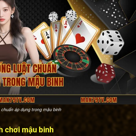
t chuẩn áp dụng trong mậu binh
ch chơi mậu binh