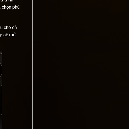
a chọn phù
ú cho cả
ây sẽ mở