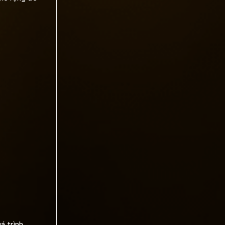
á trình