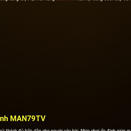
 binh MAN79TV
ử thách đủ hấp dẫn cho người yêu bài. Nhịp chơi ổn định giúp qu