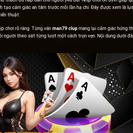
ch tạo cảm giác an tâm trước mỗi lần hạ chi. Đây được xem là lự
iến thuật.
hịp chơi rõ ràng. Từng ván
man79 clup
mang lại cảm giác hứng th
ỗi người theo sát từng lượt một cách trọn vẹn. Nội dung dưới đ