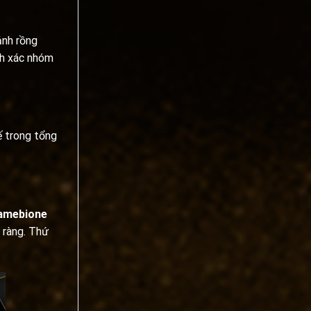
ảnh rồng
nh xác nhóm
ế trong tổng
amebione
õ ràng. Thứ