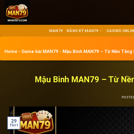
Skip
to
content
MAN79
ĐĂNG KÝ MAN79
CASINO ONLI
Home
-
Game bài MAN79
-
Mậu Binh MAN79 – Từ Nền Tảng L
Mậu Binh MAN79 – Từ Nền 
POSTE
29
Th11